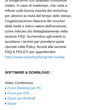
Si svolgeranno con qualsiasi condizione 
meteo. In caso di maltempo, che vada a 
influire sulla buona riuscita del workshop 
per almeno la metà del tempo dello stesso, 
l'organizzazzione rilascerà dei voucher 
della metà o intero valore dell'iscrizione, 
come indicato più dettagliatamente nella 
sezione FAQ. Iscrivendosi agli eventi si 
accettano i termini per prendervi parte 
riportati nella Policy. Accedi alla sezione 
FAQ & POLICY per approfondire 
https://www.workshopfotografici.eu/faq
.
.
SOFTWARE & DOWNLOAD :
.
Video Conferenza:
▪️ 
Zoom Desktop per Pc
▪️ 
Zoom per IOS
▪️ 
Zoom per Android
▪️ 
Skype