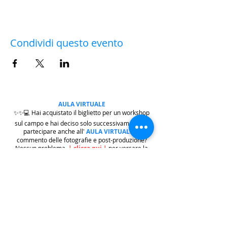
Condividi questo evento
AULA VIRTUALE
✨✨💻 Hai acquistato il biglietto per un workshop
sul campo e hai deciso solo successivamente di
partecipare anche all'
AULA VIRTUALE
di
commento delle fotografie e post-produzione?
Nessun problema.
|
clicca qui
|
per versare la
differenza della quota di iscrizione che ti manca.
Dopo di che, scrivi a
iscrizioni@workshopfotografici.eu
per
informarci dell'operazione effettuata 💻✨✨
METODO ISCRIZIONE
👉
Se riscontri difficoltà con il pagamento
dell'iscrizione mediante carta di credito/paypal