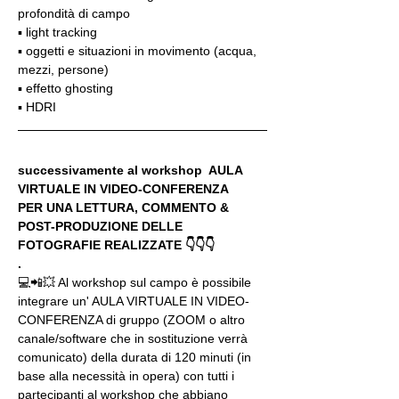
profondità di campo
▪️ light tracking
▪️ oggetti e situazioni in movimento (acqua, 
mezzi, persone)
▪️ effetto ghosting
▪️ HDRI
successivamente al workshop  AULA 
VIRTUALE IN VIDEO-CONFERENZA
PER UNA LETTURA, COMMENTO & 
POST-PRODUZIONE DELLE 
FOTOGRAFIE REALIZZATE 👇👇👇
.
💻📲💥 Al workshop sul campo è possibile 
integrare un' AULA VIRTUALE IN VIDEO-
CONFERENZA di gruppo (ZOOM o altro 
canale/software che in sostituzione verrà 
comunicato) della durata di 120 minuti (in 
base alla necessità in opera) con tutti i 
partecipanti al workshop che abbiano 