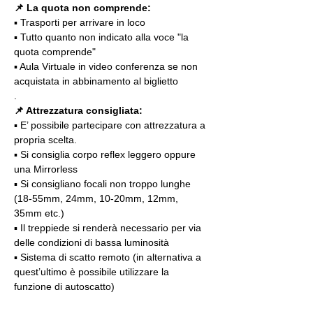
📌 La quota non comprende:
▪️ Trasporti per arrivare in loco
▪️ Tutto quanto non indicato alla voce "la 
quota comprende"
▪️ Aula Virtuale in video conferenza se non 
acquistata in abbinamento al biglietto
.
📌 Attrezzatura consigliata:
▪️ E’ possibile partecipare con attrezzatura a 
propria scelta.
▪️ Si consiglia corpo reflex leggero oppure 
una Mirrorless
▪️ Si consigliano focali non troppo lunghe 
(18-55mm, 24mm, 10-20mm, 12mm, 
35mm etc.)
▪️ Il treppiede si renderà necessario per via 
delle condizioni di bassa luminosità
▪️ Sistema di scatto remoto (in alternativa a 
quest’ultimo è possibile utilizzare la 
funzione di autoscatto)