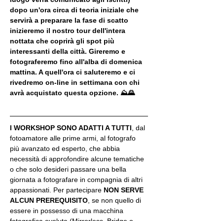
dopo un'ora circa di teoria iniziale che 
servirà a preparare la fase di scatto 
inizieremo il nostro tour dell'intera 
nottata che coprirà gli spot più 
interessanti della città. Gireremo e 
fotograferemo fino all'alba di domenica 
mattina. A quell'ora ci saluteremo e ci 
rivedremo on-line in settimana con chi 
avrà acquistato questa opzione. ⛰🌄
I WORKSHOP SONO ADATTI A TUTTI
, dal 
fotoamatore alle prime armi, al fotografo 
più avanzato ed esperto, che abbia 
necessità di approfondire alcune tematiche 
o che solo desideri passare una bella 
giornata a fotografare in compagnia di altri 
appassionati. Per partecipare 
NON SERVE 
ALCUN PREREQUISITO
, se non quello di 
essere in possesso di una macchina 
fotografica evoluta (Mirrorless, Bridge o 