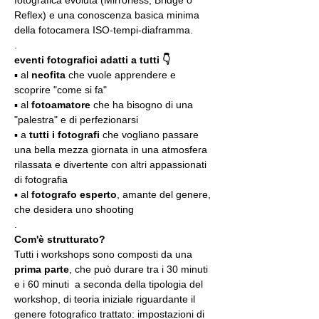
Reflex) e una conoscenza basica minima 
della fotocamera ISO-tempi-diaframma.
.
eventi fotografici adatti a tutti 👇
▪️ al 
neofita
 che vuole apprendere e 
scoprire "come si fa"
▪️ al 
fotoamatore
 che ha bisogno di una 
"palestra" e di perfezionarsi
▪️ a 
tutti i fotografi
 che vogliano passare 
una bella mezza giornata in una atmosfera 
rilassata e divertente con altri appassionati 
di fotografia
▪️ al 
fotografo esperto
, amante del genere, 
che desidera uno shooting
.
Com'è strutturato?
Tutti i workshops sono composti da una 
prima parte
, che può durare tra i 30 minuti 
e i 60 minuti  a seconda della tipologia del 
workshop, di teoria iniziale riguardante il 
genere fotografico trattato: impostazioni di 