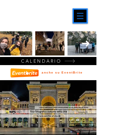
CALENDARIO
anche su EventBrite