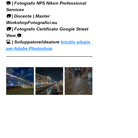
📷
 | Fotografo NPS Nikon Professional 
Services
​📷 | Docente | Master 
WorkshopFotografici.eu
📷 | Fotografo Certificato Google Street 
View
📷
💻
 | Sviluppatore/ideatore 
Intuitiv plugin 
per Adobe Photoshop