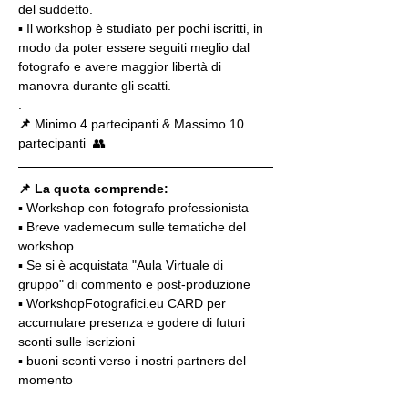
del suddetto.
▪️ Il workshop è studiato per pochi iscritti, in 
modo da poter essere seguiti meglio dal 
fotografo e avere maggior libertà di 
manovra durante gli scatti.
.
📌
 Minimo 4 partecipanti & Massimo 10 
partecipanti  👥
📌 La quota comprende:
▪️ Workshop con fotografo professionista
▪️ Breve vademecum sulle tematiche del 
workshop
▪️ Se si è acquistata "Aula Virtuale di 
gruppo" di commento e post-produzione
▪️ WorkshopFotografici.eu CARD per 
accumulare presenza e godere di futuri 
sconti sulle iscrizioni
▪️ buoni sconti verso i nostri partners del 
momento
.