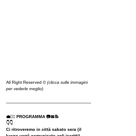
All Right Reserved ©️ 
(clicca sulle immagini 
per vederle meglio)
💼🚶‍♂️ PROGRAMMA 📷📅📝
👇👇
Ci ritroveremo in città sabato sera (il 
luogo verrà comunicato agli iscritti) 