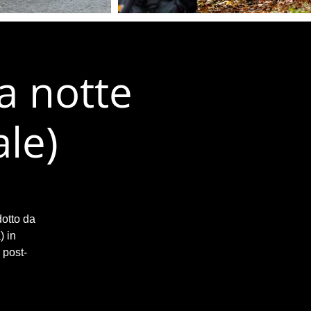
na notte
le)
dotto da
) in
 post-