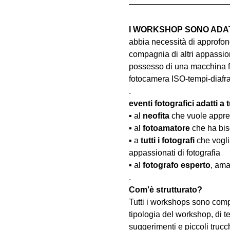
I WORKSHOP SONO ADATT
abbia necessità di approfond
compagnia di altri appassion
possesso di una macchina fo
fotocamera ISO-tempi-diaf
.
eventi fotografici adatti a tu
▪️ al 
neofita
 che vuole appre
▪️ al 
fotoamatore
 che ha bis
▪️ a 
tutti i fotografi
 che vogl
appassionati di fotografia
▪️ al 
fotografo esperto
, ama
.
Com'è strutturato?
Tutti i workshops sono comp
tipologia del workshop, di te
suggerimenti e piccoli trucc