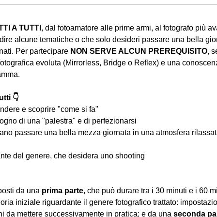
I A TUTTI
, dal fotoamatore alle prime armi, al fotografo più a
ire alcune tematiche o che solo desideri passare una bella gior
ati. Per partecipare 
NON SERVE ALCUN PREREQUISITO
, s
tografica evoluta (Mirrorless, Bridge o Reflex) e una conoscen
ramma.
tti 👇
ndere e scoprire "come si fa"
ogno di una "palestra" e di perfezionarsi
iano passare una bella mezza giornata in una atmosfera rilassata 
nte del genere, che desidera uno shooting
osti da una 
prima parte
, che può durare tra i 30 minuti e i 60 m
oria iniziale riguardante il genere fotografico trattato: impostazi
hi da mettere successivamente in pratica; e da una 
seconda pa