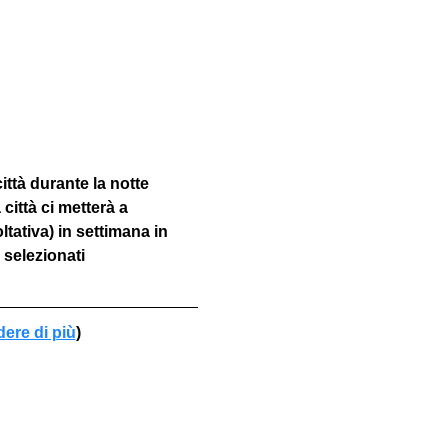
ttà durante la notte 
 città ci metterà a 
ativa) in settimana in 
selezionati
dere di più
)