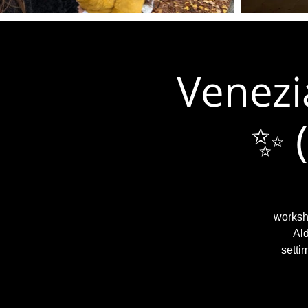
Venezia
✨ 
worksho
Ald
setti