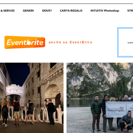
 & SERVIZI
GENERI
DOVE?
CARTA REGALO
INTUITIV Photoshop
STR
anche su EventBrite
con