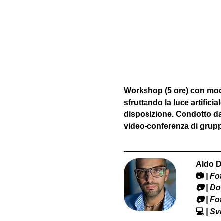
Workshop (5 ore) con model
sfruttando la luce artificial
disposizione. Condotto da
video-conferenza di grupp
Aldo D
📷
 | F
​📷 | 
📷 | F
💻
 | S